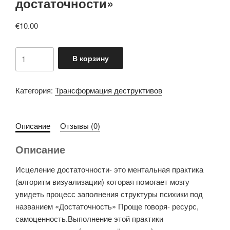
достаточности»
€
10.00
Количество
В корзину
товара
Практика
"Исцеление
Категория:
Трансформация деструктивов
достаточности"
Описание
Отзывы (0)
Описание
Исцеление достаточности- это ментальная практика
(алгоритм визуализации) которая помогает мозгу
увидеть процесс заполнения структуры психики под
названием «Достаточность» Проще говоря- ресурс,
самоценность.Выполнение этой практики