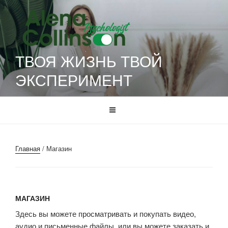
Перейти
к
содержимому
ТВОЯ ЖИЗНЬ ТВОЙ
ЭКСПЕРИМЕНТ
Главная
/ Магазин
МАГАЗИН
Здесь вы можете просматривать и покупать видео,
аудио и письменные файлы, или вы можете заказать и