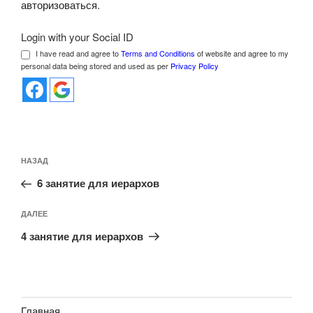
авторизоваться
.
Login with your Social ID
I have read and agree to
Terms and Conditions
of website and agree to my
personal data being stored and used as per
Privacy Policy
Навигация
Предыдущая
НАЗАД
по
запись:
записям
6 занятие для иерархов
Следующая
ДАЛЕЕ
запись
4 занятие для иерархов
Главная