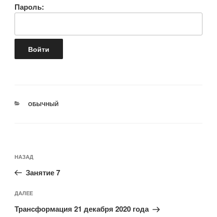
Пароль:
РУБРИКИ
ОБЫЧНЫЙ
Навигация
Предыдущая
НАЗАД
по
запись:
записям
Занятие 7
Следующая
ДАЛЕЕ
запись
Трансформация 21 декабря 2020 года