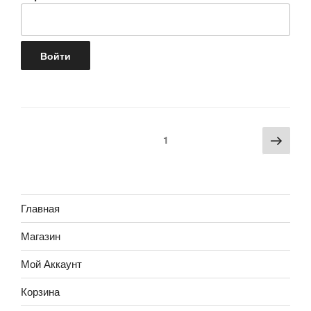
Пагинация
Сле
Страница
1
записей
стра
Главная
Магазин
Мой Аккаунт
Корзина