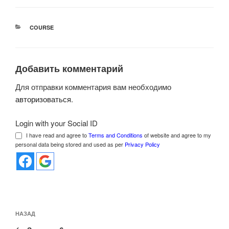
РУБРИКИ
COURSE
Добавить комментарий
Для отправки комментария вам необходимо
авторизоваться
.
Login with your Social ID
I have read and agree to
Terms and Conditions
of website and agree to my
personal data being stored and used as per
Privacy Policy
Навигация
Предыдущая
НАЗАД
по
запись: