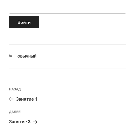
РУБРИКИ
ОБЫЧНЫЙ
Навигация
Предыдущая
НАЗАД
по
запись:
записям
Занятие 1
Следующая
ДАЛЕЕ
запись
Занятие 3