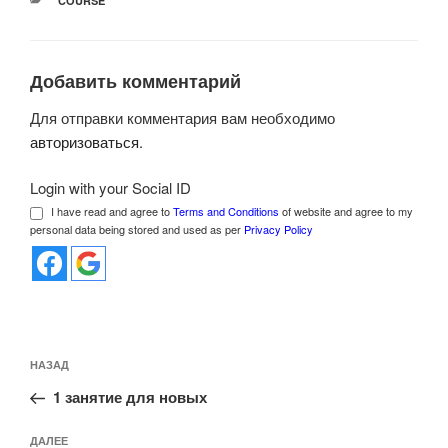
COURSE
Добавить комментарий
Для отправки комментария вам необходимо
авторизоваться
.
Login with your Social ID
I have read and agree to
Terms and Conditions
of website and agree to my
personal data being stored and used as per
Privacy Policy
Навигация
Предыдущая
НАЗАД
по
запись:
записям
1 занятие для новых
Следующая
ДАЛЕЕ