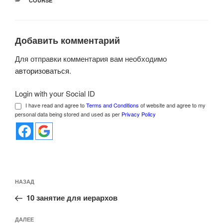
COURSE
Добавить комментарий
Для отправки комментария вам необходимо
авторизоваться
.
Login with your Social ID
I have read and agree to
Terms and Conditions
of website and agree to my
personal data being stored and used as per
Privacy Policy
Навигация
Предыдущая
НАЗАД
по
запись:
записям
10 занятие для иерархов
Следующая
ДАЛЕЕ